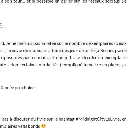
 à son tour… et si possible en parler sur les réseaux sociaux (le
E…
ard. Je ne me suis pas arrêtée sur le nombre d’exemplaires (peut-
is j’ai envie de m’amuser à faire des jeux de piste (à Rennes parce
 propose des partenariats, et que je fasse circuler un exemplaire
date selon certaines modalités (compliqué à mettre en place, ça.
 d’année prochaine !
ez pas à discuter du livre sur le hashtag #MidnightCityLeLivre, en
exemplaires vagabonds