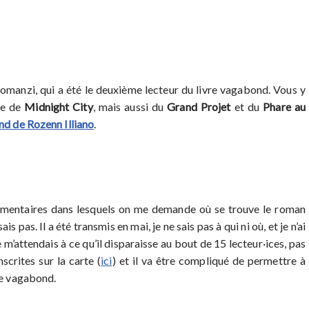
oromanzi, qui a été le deuxième lecteur du livre vagabond. Vous y
le de
Midnight City
, mais aussi du
Grand Projet
et du
Phare au
nd de Rozenn Illiano
.
mentaires dans lesquels on me demande où se trouve le roman
s pas. Il a été transmis en mai, je ne sais pas à qui ni où, et je n’ai
m’attendais à ce qu’il disparaisse au bout de 15 lecteur·ices, pas
scrites sur la carte (
ici
) et il va être compliqué de permettre à
re vagabond.