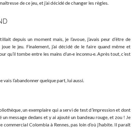
 maîtresse de ce jeu, et j’ai décidé de changer les règles.
ND
illait depuis un moment mais, je l’avoue, j’avais peur d’être de
 joue le jeu. Finalement, j’ai décidé de le faire quand même et
ur qu’il tombe entre les mains d’un·e inconnu·e. Après tout, c’est
je vais l’abandonner quelque part, lui aussi.
liothèque, un exemplaire qui a servi de test d’impression et dont
té un message dedans et y ai ajouté un bandeau rouge, et zou ! Je
re commercial Colombia à Rennes, pas loin d’où j’habite. Il paraît