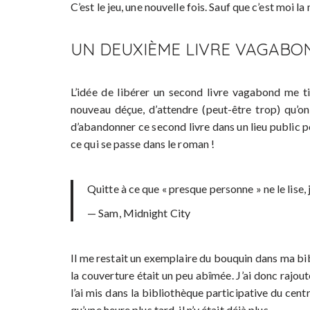
C’est le jeu, une nouvelle fois. Sauf que c’est moi la
UN DEUXIÈME LIVRE VAGABO
L’idée de libérer un second livre vagabond me tit
nouveau déçue, d’attendre (peut-être trop) qu’on
d’abandonner ce second livre dans un lieu public po
ce qui se passe dans le roman !
Quitte à ce que « presque personne » ne le lise, 
— Sam, Midnight City
Il me restait un exemplaire du bouquin dans ma bib
la couverture était un peu abîmée. J’ai donc rajou
l’ai mis dans la bibliothèque participative du cent
qu’une heure plus tard, il n’y était déjà plus.