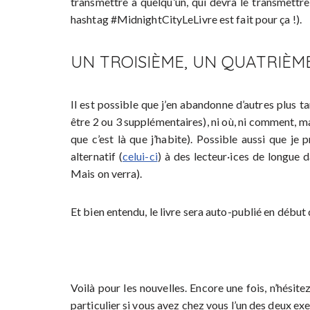
transmettre à quelqu’un, qui devra le transmettre
hashtag #MidnightCityLeLivre est fait pour ça !).
UN TROISIÈME, UN QUATRIÈM
Il est possible que j’en abandonne d’autres plus t
être 2 ou 3 supplémentaires), ni où, ni comment, ma
que c’est là que j’habite). Possible aussi que je
alternatif (
celui-ci
) à des lecteur·ices de longue 
Mais on verra).
Et bien entendu, le livre sera auto-publié en début
Voilà pour les nouvelles. Encore une fois, n’hésit
particulier si vous avez chez vous l’un des deux 