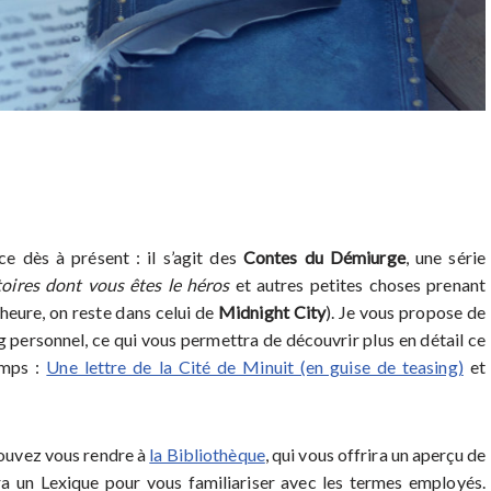
e dès à présent : il s’agit des
Contes du Démiurge
, une série
toires dont vous êtes le héros
et autres petites choses prenant
heure, on reste dans celui de
Midnight City
). Je vous propose de
blog personnel, ce qui vous permettra de découvrir plus en détail ce
emps :
Une lettre de la Cité de Minuit (en guise de teasing)
et
pouvez vous rendre à
la Bibliothèque
, qui vous offrira un aperçu de
ra un Lexique pour vous familiariser avec les termes employés.