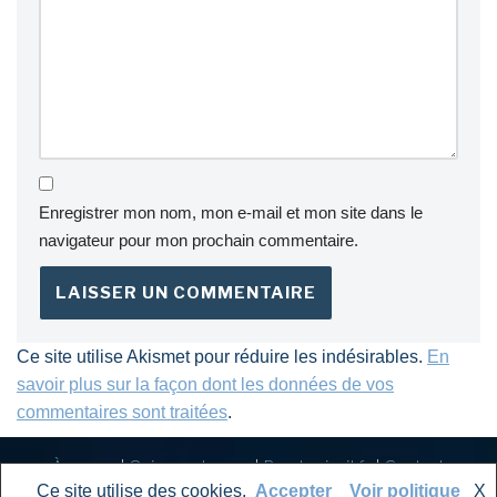
Enregistrer mon nom, mon e-mail et mon site dans le
navigateur pour mon prochain commentaire.
Ce site utilise Akismet pour réduire les indésirables.
En
savoir plus sur la façon dont les données de vos
commentaires sont traitées
.
À propos
|
Onirography.com
|
Ruedeminuit.fr
|
Contact
Ce site utilise des cookies.
Accepter
Voir politique
X
©
2025
Rozenn Illiano
– Tous droits réservés | Illustrations :