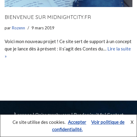
BIENVENUE SUR MIDNIGHTCITY.FR
par
Rozenn
9 mars 2019
Voici mon nouveau projet ! Ce site sert de support à un concept
que je lance dès à présent : il s’agit des Contes du…
Lire la suite
»
À propos
|
Onirography.com
|
Ruedeminuit.fr
|
Contact
©
2025
Ce site utilise des cookies.
Rozenn Illiano
– Tous droits réservés | Illustrations :
Accepter
Voir politique de
X
Xavier Collette
confidentialité.