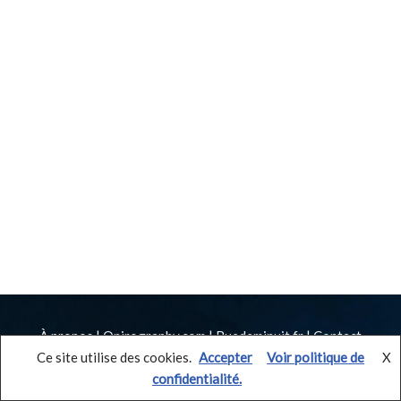
À propos
|
Onirography.com
|
Ruedeminuit.fr
|
Contact
©
2025
Ce site utilise des cookies.
Rozenn Illiano
– Tous droits réservés | Illustrations :
Accepter
Voir politique de
X
Xavier Collette
confidentialité.