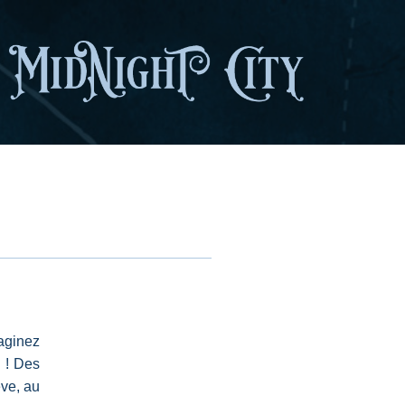
maginez
e ! Des
êve, au