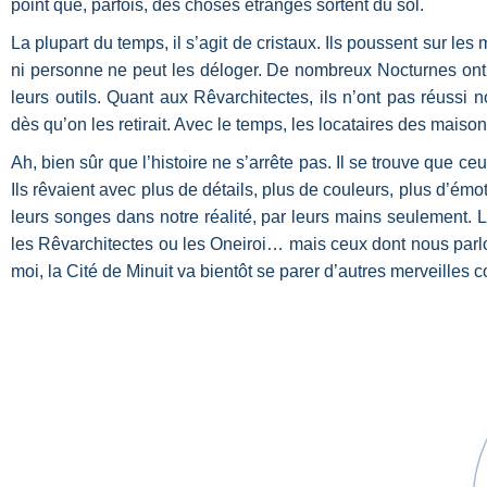
point que, parfois, des choses étranges sortent du sol.
La plupart du temps, il s’agit de cristaux. Ils poussent sur les m
ni personne ne peut les déloger. De nombreux Nocturnes ont 
leurs outils. Quant aux Rêvarchitectes, ils n’ont pas réussi 
dès qu’on les retirait. Avec le temps, les locataires des mai
Ah, bien sûr que l’histoire ne s’arrête pas. Il se trouve que ce
Ils rêvaient avec plus de détails, plus de couleurs, plus d’émoti
leurs songes dans notre réalité, par leurs mains seulement.
les Rêvarchitectes ou les Oneiroi… mais ceux dont nous parlo
moi, la Cité de Minuit va bientôt se parer d’autres merveille