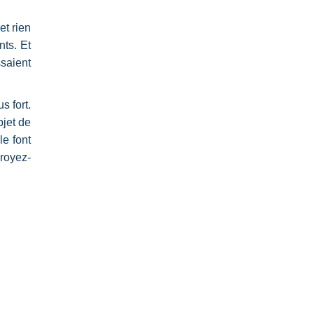
et rien
nts. Et
ssaient
s fort.
bjet de
le font
Croyez-