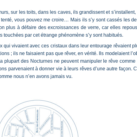
urs, sur les toits, dans les caves, ils grandissent et s’installent, 
tenté, vous pouvez me croire… Mais ils s’y sont cassés les de
non plus à défaire des excroissances de verre, car elles repou
sons touchées par cet étrange phénomène s’y sont habitués.
ux qui vivaient avec ces cristaux dans leur entourage rêvaient plu
ons ; ils ne faisaient pas que rêver, en vérité. Ils modelaient l’o
 La plupart des Nocturnes ne peuvent manipuler le rêve comme 
ns parvenaient à donner vie à leurs rêves d’une autre façon. 
s comme nous n’en avons jamais vu.